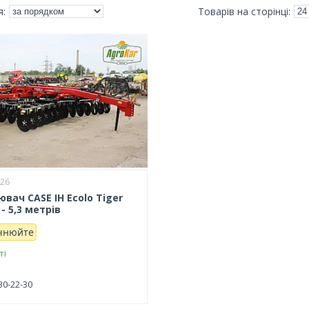
626
вач CASE IH Ecolo Tiger
 - 5,3 метрів
очнюйте
ті
30-22-30