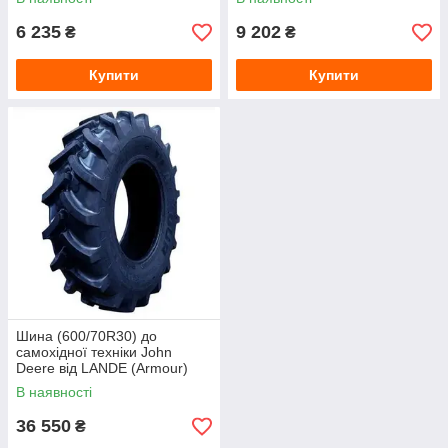
6 235
9 202
₴
₴
Купити
Купити
Шина (600/70R30) до
самохідної техніки John
Deere від LANDE (Armour)
В наявності
36 550
₴