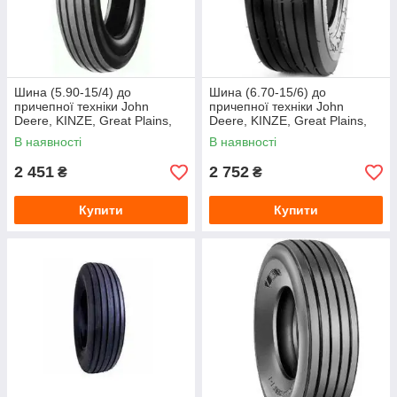
Шина (5.90-15/4) до
Шина (6.70-15/6) до
причепної техніки John
причепної техніки John
Deere, KINZE, Great Plains,
Deere, KINZE, Great Plains,
Wil Rich від LANDE (Armour)
Wil Rich від LANDE (Armour)
В наявності
В наявності
2 451
2 752
₴
₴
Купити
Купити