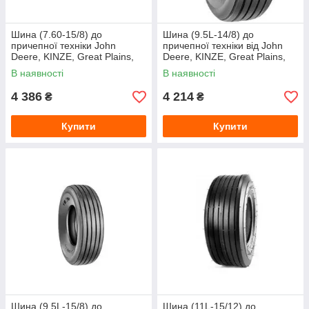
Шина (7.60-15/8) до
Шина (9.5L-14/8) до
причепної техніки John
причепної техніки від John
Deere, KINZE, Great Plains,
Deere, KINZE, Great Plains,
Wil Rich від HARVEST
Wil Rich від LANDE (Armour)
В наявності
В наявності
(Armour)
4 386
4 214
₴
₴
Купити
Купити
Шина (9.5L-15/8) до
Шина (11L-15/12) до