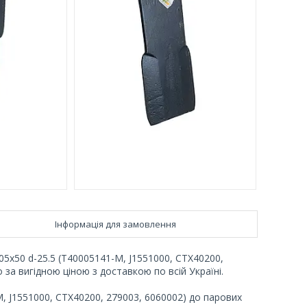
Інформація для замовлення
5х50 d-25.5 (T40005141-M, J1551000, CTX40200,
за вигідною ціною з доставкою по всій Україні.
, J1551000, CTX40200, 279003, 6060002) до парових