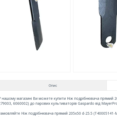
Опис
У нашому магазині Ви можете купити Ніж подрібнювача прямий 20
279003, 6060002) до парових культиваторів Gaspardo від MayerPro 
Замовляйте Ніж подрібнювача прямий 205х50 d-25.5 (T40005141-M