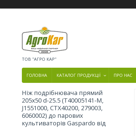
ТОВ "АГРО КАР"
ГОЛОВНА
КАТАЛОГ ПРОДУКЦІЇ
ПРО НАС
Ніж подрібнювача прямий
205х50 d-25.5 (T40005141-M,
J1551000, CTX40200, 279003,
6060002) до парових
культиваторів Gaspardo від