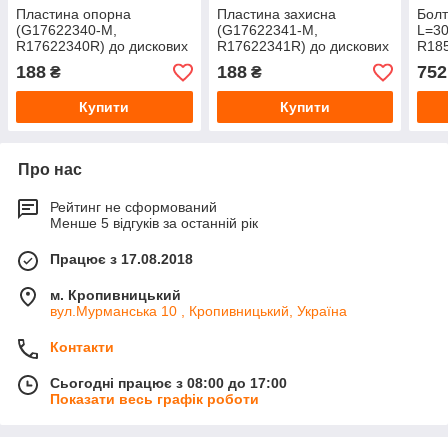
Пластина опорна
Пластина захисна
Болт
(G17622340-M,
(G17622341-M,
L=30
R17622340R) до дискових
R17622341R) до дискових
R185
борін Gaspardo від
борін Gaspardo від
прос
188
188
752
₴
₴
MayerPro
MayerPro
Gasp
Купити
Купити
Про нас
Рейтинг не сформований
Менше 5 відгуків за останній рік
Працює з 17.08.2018
м. Кропивницький
вул.Мурманська 10 , Кропивницький, Україна
Контакти
Сьогодні працює з 08:00 до 17:00
Показати весь графік роботи