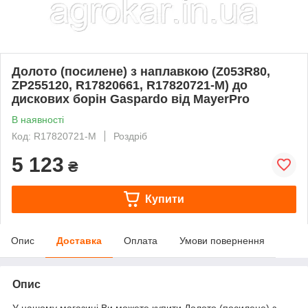
Долото (посилене) з наплавкою (Z053R80,
ZP255120, R17820661, R17820721-M) до
дискових борін Gaspardo від MayerPro
В наявності
Код: R17820721-M
Роздріб
5 123
₴
Купити
Опис
Доставка
Оплата
Умови повернення
Опис
У нашому магазині Ви можете купити Долото (посилене) з