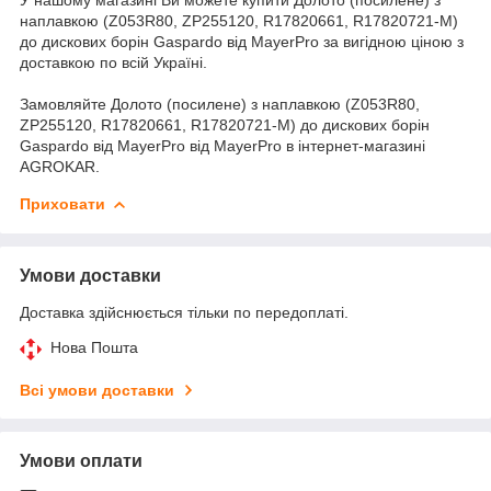
наплавкою (Z053R80, ZP255120, R17820661, R17820721-M)
до дискових борін Gaspardo від MayerPro за вигідною ціною з
доставкою по всій Україні.
Замовляйте Долото (посилене) з наплавкою (Z053R80,
ZP255120, R17820661, R17820721-M) до дискових борін
Gaspardo від MayerPro від MayerPro в інтернет-магазині
AGROKAR.
Приховати
Умови доставки
Доставка здійснюється тільки по передоплаті.
Нова Пошта
Всі умови доставки
Умови оплати