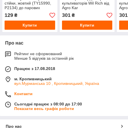
стійки, жовтий (TY15990,
культиваторів Wil Rich від
куль
P2134) до парових
Agro Kar
Agro
культиваторів John Deere,
129
301
301
₴
₴
Wil Rich, Case від Agro Kar
Купити
Купити
Про нас
Рейтинг не сформований
Менше 5 відгуків за останній рік
Працює з 17.08.2018
м. Кропивницький
вул.Мурманська 10 , Кропивницький, Україна
Контакти
Сьогодні працює з 08:00 до 17:00
Показати весь графік роботи
Про нас