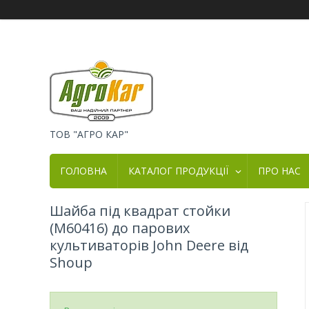
ТОВ "АГРО КАР"
ГОЛОВНА
КАТАЛОГ ПРОДУКЦІЇ
ПРО НАС
Шайба під квадрат стойки
(M60416) до парових
культиваторів John Deere від
Shoup