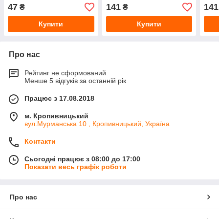
Gaspardo від MayerPro
Gaspardo від MayerPro
Gasp
47
141
141
₴
₴
Купити
Купити
Про нас
Рейтинг не сформований
Менше 5 відгуків за останній рік
Працює з 17.08.2018
м. Кропивницький
вул.Мурманська 10 , Кропивницький, Україна
Контакти
Сьогодні працює з 08:00 до 17:00
Показати весь графік роботи
Про нас