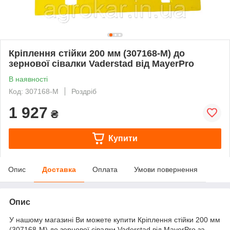
Кріплення стійки 200 мм (307168-M) до
зернової сівалки Vaderstad від MayerPro
В наявності
Код: 307168-M
Роздріб
1 927
₴
Купити
Опис
Доставка
Оплата
Умови повернення
Опис
У нашому магазині Ви можете купити Кріплення стійки 200 мм
(307168-M) до зернової сівалки Vaderstad від MayerPro за