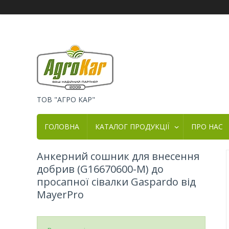
ТОВ "АГРО КАР"
ГОЛОВНА
КАТАЛОГ ПРОДУКЦІЇ
ПРО НАС
Анкерний сошник для внесення
добрив (G16670600-M) до
просапної сівалки Gaspardo від
MayerPro