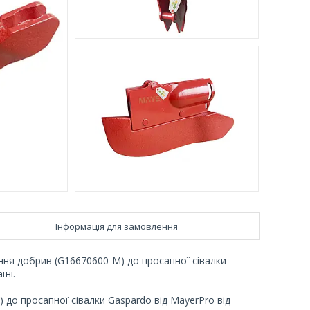
Інформація для замовлення
ня добрив (G16670600-M) до просапної сівалки
їні.
до просапної сівалки Gaspardo від MayerPro від