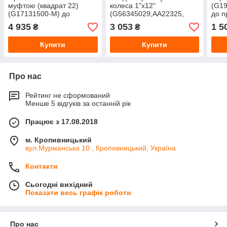
муфтою (квадрат 22)
колеса 1"х12"
(G19
(G17131500-M) до
(G56345029,AA22325,
до п
просапної сівалки
GD1085, F06120181-M) до
Gasp
4 935
3 053
1 5
₴
₴
Gaspardo від MayerPro
просапної сівалки
Gaspardo від MayerPro
Купити
Купити
Про нас
Рейтинг не сформований
Менше 5 відгуків за останній рік
Працює з 17.08.2018
м. Кропивницький
вул.Мурманська 10 , Кропивницький, Україна
Контакти
Сьогодні вихідний
Показати весь графік роботи
Про нас