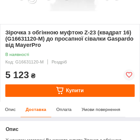
Зірочка з обгінною муфтою Z-23 (квадрат 16)
(G16631120-M) до просапної сівалки Gaspardo
від MayerPro
В наявності
Код: G16631120-M
Роздріб
5 123
₴
Купити
Опис
Доставка
Оплата
Умови повернення
Опис
У нашому магазині Ви можете купити Зірочка з обгінною