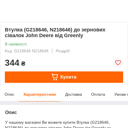
Втулка (G218646, N218646) до зернових
сівалок John Deere від Greenly
В наявності
Код: G218646 N218646
Роздріб
344
₴
Купити
Опис
Характеристики
Доставка
Оплата
Умови 
Опис
У нашому магазині Ви можете купити Втулка (G218646,
N218646) до зернових сівалок John Deere від Greenly за