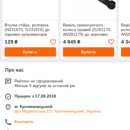
Втулка стійки, розпірна
Важіль прикочуючого
Важі
(N231875, G231875) до
колеса правий (G281170,
коле
парових культиваторів
AN281170) до зернових
AN28
John Deere від Greenly
сівалок John Deere від
сіва
129
4 945
4 3
₴
₴
Greenly
Gree
Купити
Купити
Про нас
Рейтинг не сформований
Менше 5 відгуків за останній рік
Працює з 17.08.2018
м. Кропивницький
вул.Мурманська 10 , Кропивницький, Україна
Контакти