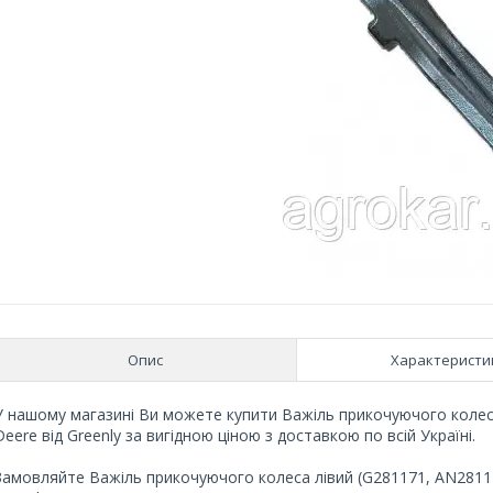
Опис
Характеристи
У нашому магазині Ви можете купити Важіль прикочуючого колеса
Deere від Greenly за вигідною ціною з доставкою по всій Україні.
Замовляйте Важіль прикочуючого колеса лівий (G281171, AN281171)