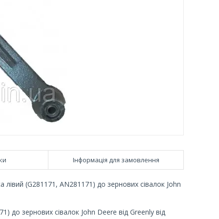
ки
Інформація для замовлення
 лівий (G281171, AN281171) до зернових сівалок John
 до зернових сівалок John Deere від Greenly від