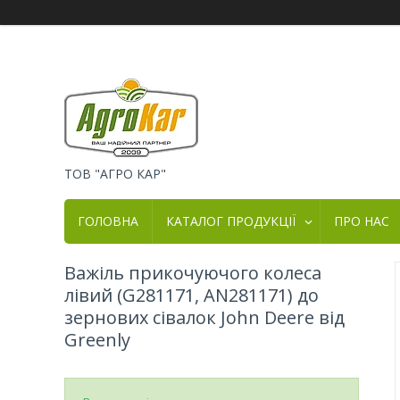
ТОВ "АГРО КАР"
ГОЛОВНА
КАТАЛОГ ПРОДУКЦІЇ
ПРО НАС
Важіль прикочуючого колеса
лівий (G281171, AN281171) до
зернових сівалок John Deere від
Greenly