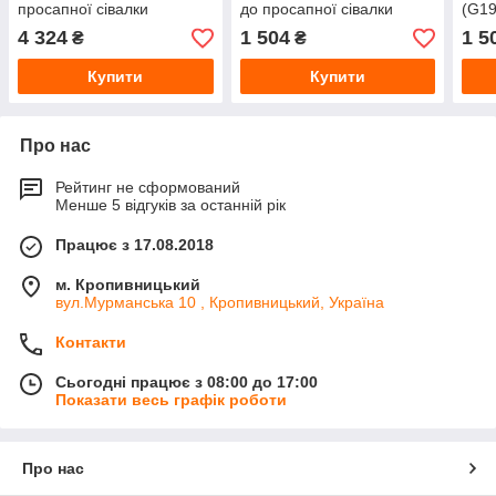
просапної сівалки
до просапної сівалки
(G19
Gaspardo від MayerPro
Gaspardo від MayerPro
прос
4 324
1 504
1 5
₴
₴
Gasp
Купити
Купити
Про нас
Рейтинг не сформований
Менше 5 відгуків за останній рік
Працює з 17.08.2018
м. Кропивницький
вул.Мурманська 10 , Кропивницький, Україна
Контакти
Сьогодні працює з 08:00 до 17:00
Показати весь графік роботи
Про нас