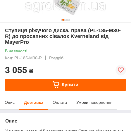
Ступиця ріжучого диска, права (PL-185-M30-
R) до просапних сівалок Kverneland від
MayerPro
В наявності
Код: PL-185-M30-R
Роздріб
3 055
₴
Купити
Опис
Доставка
Оплата
Умови повернення
Опис
У нашому магазині Ви можете купити Ступиця ріжучого диска,