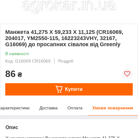
Манжета 41,275 X 59,233 X 11,125 (CR16069,
204017, YM2550-115, 16223243VHY, 32167,
G16069) до просапних сівалок від Greenly
В наявності
Код: G16069 CR16069
Роздріб
86
₴
Купити
арактеристики
Доставка
Оплата
Умови повернення
Опис
У нашому магазині Ви можете купити Манжета 41,275 X