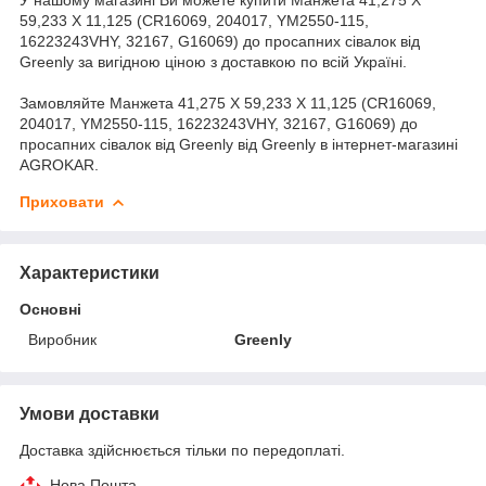
59,233 X 11,125 (CR16069, 204017, YM2550-115,
16223243VHY, 32167, G16069) до просапних сівалок від
Greenly за вигідною ціною з доставкою по всій Україні.
Замовляйте Манжета 41,275 X 59,233 X 11,125 (CR16069,
204017, YM2550-115, 16223243VHY, 32167, G16069) до
просапних сівалок від Greenly від Greenly в інтернет-магазині
AGROKAR.
Приховати
Характеристики
Основні
Виробник
Greenly
Умови доставки
Доставка здійснюється тільки по передоплаті.
Нова Пошта