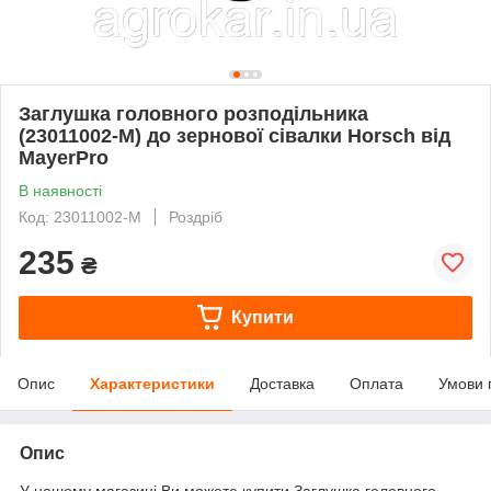
Заглушка головного розподільника
(23011002-M) до зернової сівалки Horsch від
MayerPro
В наявності
Код: 23011002-M
Роздріб
235
₴
Купити
Опис
Характеристики
Доставка
Оплата
Умови 
Опис
У нашому магазині Ви можете купити Заглушка головного