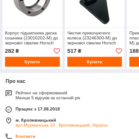
Корпус підшипника диска
Чистик прикочуючого
При
сошника (23010202-M) до
колеса (23246300-M) до
плас
зернової сівалки Horsch
зернової сівалки Horsch
M) д
від MayerPro
від MayerPro
Hors
282
517
188
₴
₴
Купити
Купити
Про нас
Рейтинг не сформований
Менше 5 відгуків за останній рік
Працює з 17.08.2018
м. Кропивницький
вул.Мурманська 10 , Кропивницький, Україна
Контакти