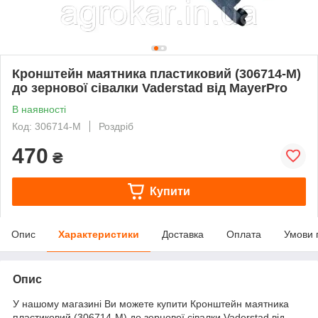
Кронштейн маятника пластиковий (306714-M)
до зернової сівалки Vaderstad від MayerPro
В наявності
Код: 306714-M
Роздріб
470
₴
Купити
Опис
Характеристики
Доставка
Оплата
Умови 
Опис
У нашому магазині Ви можете купити Кронштейн маятника
пластиковий (306714-M) до зернової сівалки Vaderstad від