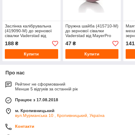
Заслінка калібрувальна
Пружна шайба (415710-M)
Маят
(419090-M) до зернової
до зернової сівалки
меха
сівалки Vaderstad від
Vaderstad від MayerPro
зерн
MayerPro
від 
188
47
141
₴
₴
Купити
Купити
Про нас
Рейтинг не сформований
Менше 5 відгуків за останній рік
Працює з 17.08.2018
м. Кропивницький
вул.Мурманська 10 , Кропивницький, Україна
Контакти