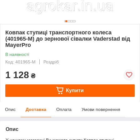
Ковпак ступиці транспортного колеса
(401965-M) до зернової сівалки Vaderstad від
MayerPro
В наявності
Код: 401965-M
Роздріб
1 128
₴
Купити
Опис
Доставка
Оплата
Умови повернення
Опис
У нашому магазині Ви можете купити Ковпак ступиці