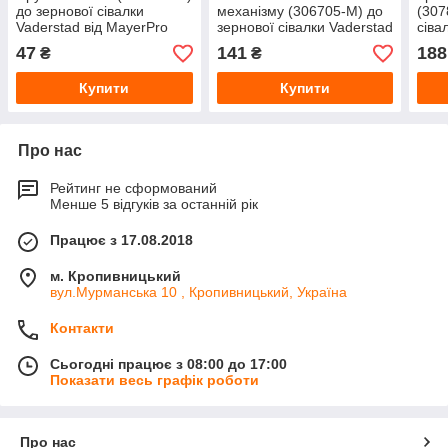
до зернової сівалки
механізму (306705-M) до
(307
Vaderstad від MayerPro
зернової сівалки Vaderstad
сіва
від MayerPro
May
47
141
188
₴
₴
Купити
Купити
Про нас
Рейтинг не сформований
Менше 5 відгуків за останній рік
Працює з 17.08.2018
м. Кропивницький
вул.Мурманська 10 , Кропивницький, Україна
Контакти
Сьогодні працює з 08:00 до 17:00
Показати весь графік роботи
Про нас