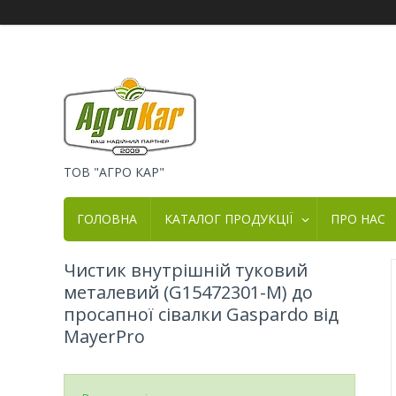
ТОВ "АГРО КАР"
ГОЛОВНА
КАТАЛОГ ПРОДУКЦІЇ
ПРО НАС
Чистик внутрішній туковий
металевий (G15472301-M) до
просапної сівалки Gaspardo від
MayerPro