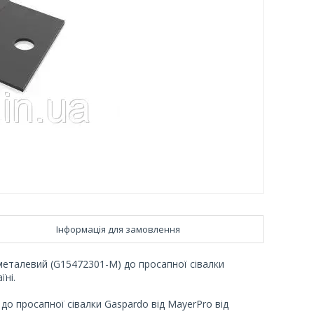
Інформація для замовлення
металевий (G15472301-M) до просапної сівалки
їні.
о просапної сівалки Gaspardo від MayerPro від