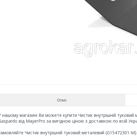
Опис
У нашому магазині Ви можете купити Чистик внутрішній туковий 
Gaspardo від MayerPro за вигідною ціною з доставкою по всій Укра
Замовляйте Чистик внутрішній туковий металевий (G15472301-M) д