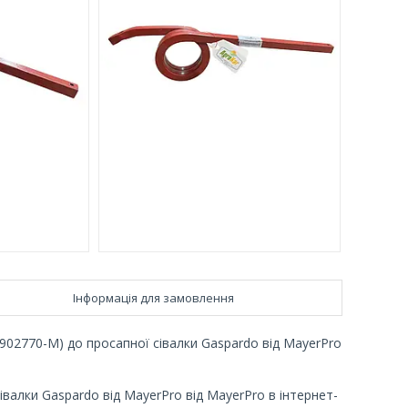
Інформація для замовлення
902770-M) до просапної сівалки Gaspardo від MayerPro
валки Gaspardo від MayerPro від MayerPro в інтернет-