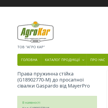
ТОВ "АГРО КАР"
ГОЛОВНА
КАТАЛОГ ПРОДУКЦІЇ
ПРО НАС
Права пружинна стійка
(G18902770-M) до просапної
сівалки Gaspardo від MayerPro
В наявності
Код:
G18902770-M