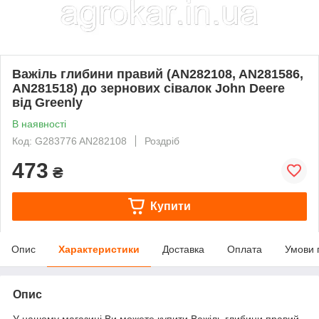
Важіль глибини правий (AN282108, AN281586,
AN281518) до зернових сівалок John Deere
від Greenly
В наявності
Код: G283776 AN282108
Роздріб
473
₴
Купити
Опис
Характеристики
Доставка
Оплата
Умови 
Опис
У нашому магазині Ви можете купити Важіль глибини правий