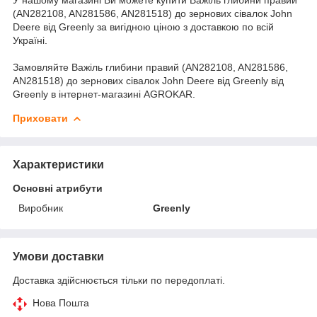
(AN282108, AN281586, AN281518) до зернових сівалок John
Deere від Greenly за вигідною ціною з доставкою по всій
Україні.
Замовляйте Важіль глибини правий (AN282108, AN281586,
AN281518) до зернових сівалок John Deere від Greenly від
Greenly в інтернет-магазині AGROKAR.
Приховати
Характеристики
Основні атрибути
Виробник
Greenly
Умови доставки
Доставка здійснюється тільки по передоплаті.
Нова Пошта