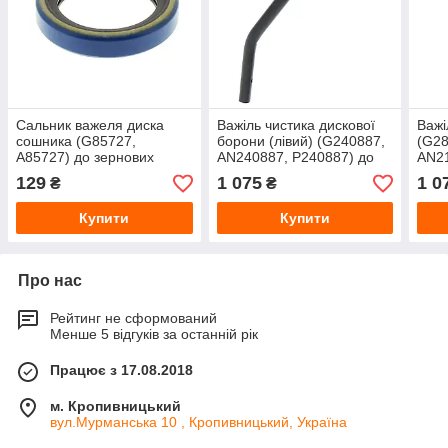
Сальник важеля диска
Важіль чистика дискової
Важі
сошника (G85727,
борони (лівий) (G240887,
(G28
A85727) до зернових
AN240887, P240887) до
AN21
сівалок John Deere від
дискових борін John Deere
сіва
129
1 075
1 0
₴
₴
Greenly
від Greenly
Gree
Купити
Купити
Про нас
Рейтинг не сформований
Менше 5 відгуків за останній рік
Працює з 17.08.2018
м. Кропивницький
вул.Мурманська 10 , Кропивницький, Україна