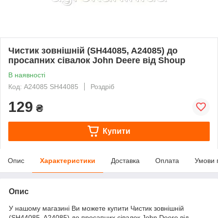
Чистик зовнішній (SH44085, A24085) до
просапних сівалок John Deere від Shoup
В наявності
Код: A24085 SH44085
Роздріб
129
₴
Купити
Опис
Характеристики
Доставка
Оплата
Умови 
Опис
У нашому магазині Ви можете купити Чистик зовнішній
(SH44085, A24085) до просапних сівалок John Deere від