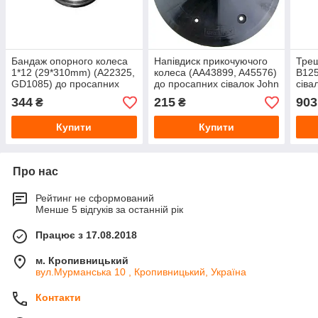
Бандаж опорного колеса
Напівдиск прикочуючого
Трещ
1*12 (29*310mm) (A22325,
колеса (AA43899, A45576)
B125
GD1085) до просапних
до просапних сівалок John
сіва
сівалок John Deere, KINZE
Deere від Shoup
Sho
344
215
903
₴
₴
від Shoup
Купити
Купити
Про нас
Рейтинг не сформований
Менше 5 відгуків за останній рік
Працює з 17.08.2018
м. Кропивницький
вул.Мурманська 10 , Кропивницький, Україна
Контакти