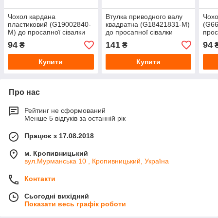
Чохол кардана
Втулка приводного валу
Чохо
пластиковий (G19002840-
квадратна (G18421831-M)
(G6
M) до просапної сівалки
до просапної сівалки
прос
Gaspardo від MayerPro
Gaspardo від MayerPro
Gasp
94
141
94
₴
₴
Купити
Купити
Про нас
Рейтинг не сформований
Менше 5 відгуків за останній рік
Працює з 17.08.2018
м. Кропивницький
вул.Мурманська 10 , Кропивницький, Україна
Контакти
Сьогодні вихідний
Показати весь графік роботи