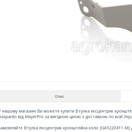
Опис
У нашому магазині Ви можете купити Втулка ексцентрик кронштей
Gaspardo від MayerPro за вигідною ціною з доставкою по всій Укра
Замовляйте Втулка ексцентрик кронштейна коліс (GA5220411-M) до