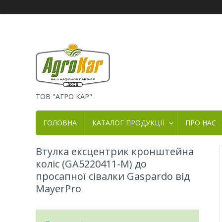
ТОВ "АГРО КАР"
ГОЛОВНА
КАТАЛОГ ПРОДУКЦІЇ
ПРО НАС
Втулка ексцентрик кронштейна
коліс (GA5220411-M) до
просапної сівалки Gaspardo від
MayerPro