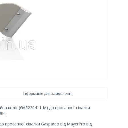
Інформація для замовлення
на коліс (GA5220411-M) до просапної сівалки
їні.
 просапної сівалки Gaspardo від MayerPro від