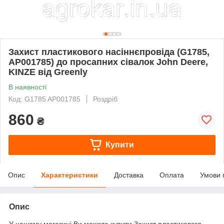
Захист пластикового насіннєпровіда (G1785,
AP001785) до просапних сівалок John Deere,
KINZE від Greenly
В наявності
Код: G1785 AP001785
Роздріб
860
₴
Купити
Опис
Характеристики
Доставка
Оплата
Умови 
Опис
У нашому магазині Ви можете купити Захист пластикового