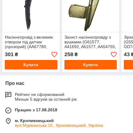
Насіннєпровід з великим
Захист насіннєпровіду з
Зірк
отвором під датчик
вушками (G61577,
(G55
(прозорий) (AA67780,
A41692, A61577, AA54755,
GD74
G67780) до просапних
GB0241) до просапних
сіва
301
258
43
₴
₴
сівалок John Deere від
сівалок John Deere від
від 
Greenly
Greenly
Купити
Купити
Про нас
Рейтинг не сформований
Менше 5 відгуків за останній рік
Працює з 17.08.2018
м. Кропивницький
вул.Мурманська 10 , Кропивницький, Україна