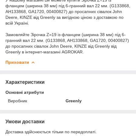
фланцем (ширина 38 мм) під 6-гранний вал 22 мм. (G133868,
AH133868, GA1720, 00400827) до просапних сівалок John
Deere, KINZE від Greenly за вигідною ціною з доставкою по
всій Україні.
Замовляйте Зірочка Z=19 із фланцем (ширина 38 мм) під 6-
гранний вал 22 мм. (G133868, AH133868, GA1720, 00400827)
до просапних сівалок John Deere, KINZE від Greenly від
Greenly в інтернет-магазині AGROKAR.
Приховати
Характеристики
Основні атрибути
Виробник
Greenly
Умови доставки
Доставка здійснюється тільки по передоплаті.