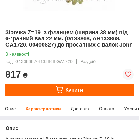
Зірочка Z=19 із фланцем (ширина 38 мм) під
6-гранний вал 22 мм. (G133868, AH133868,
GA1720, 00400827) до просапних сівалок John
В наявності
Код: G133868 AH133868 GA1720
Роздріб
817
₴
Купити
Опис
Характеристики
Доставка
Оплата
Умови 
Опис
У нашому магазині Ви можете купити Зірочка Z=19 із