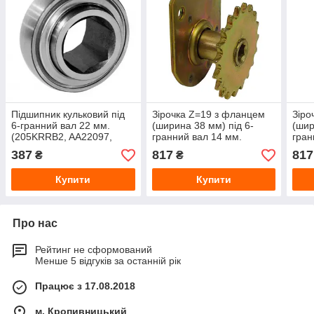
Підшипник кульковий під
Зірочка Z=19 з фланцем
Зіро
6-гранний вал 22 мм.
(ширина 38 мм) під 6-
(шир
(205KRRB2, AA22097,
гранний вал 14 мм.
гран
JD9260, G2100-03, 822-
(G30654, AA30654,
(G36
387
817
817
₴
₴
195C, 822-119C) до
AA2128, AA21286,
прос
просапних сівалок John
GA2057) до просапних
Deer
Купити
Купити
сівалок
Про нас
Рейтинг не сформований
Менше 5 відгуків за останній рік
Працює з 17.08.2018
м. Кропивницький