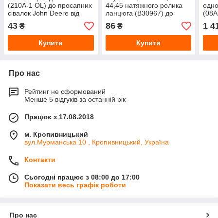
(210A-1 OL) до просапних
44,45 натяжного ролика
одно
сівалок John Deere від
ланцюга (B30967) до
(08A
Choho
просапних сівалок John
сіва
43
86
1 4
₴
₴
Deere від Shoup
Cho
Купити
Купити
Про нас
Рейтинг не сформований
Менше 5 відгуків за останній рік
Працює з 17.08.2018
м. Кропивницький
вул.Мурманська 10 , Кропивницький, Україна
Контакти
Сьогодні працює з 08:00 до 17:00
Показати весь графік роботи
Про нас